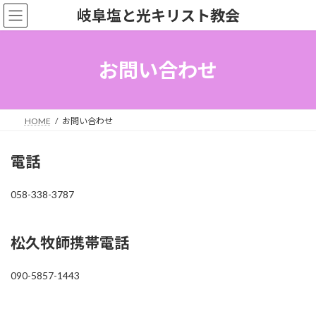
コ
ナ
岐阜塩と光キリスト教会
ン
ビ
テ
ゲ
ン
ー
ツ
シ
お問い合わせ
へ
ョ
ス
ン
キ
に
ッ
移
HOME
お問い合わせ
プ
動
電話
058-338-3787
松久牧師携帯電話
090-5857-1443