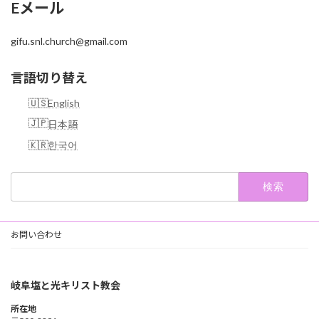
Eメール
gifu.snl.church@gmail.com
言語切り替え
English
日本語
한국어
検
索:
お問い合わせ
岐阜塩と光キリスト教会
所在地